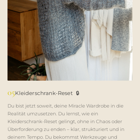
05
Kleiderschrank-Reset
🔒
Du bist jetzt soweit, deine Miracle Wardrobe in die
Realität umzusetzen. Du lernst, wie ein
Kleiderschrank-Reset gelingt, ohne in Chaos oder
Überforderung zu enden – klar, strukturiert und in
deinem Tempo. Du bekommst Werkzeuge und