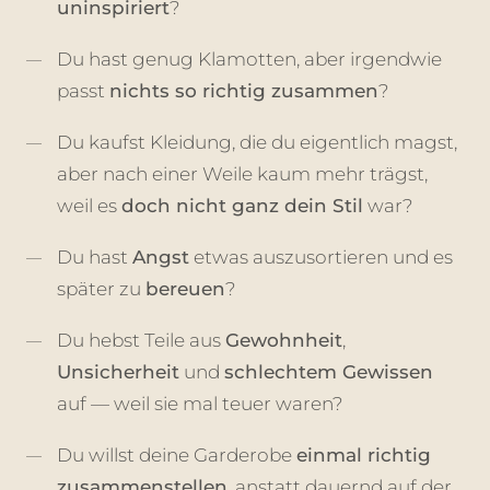
uninspiriert
?
Du hast genug Klamotten, aber irgendwie
passt
nichts so richtig zusammen
?
Du kaufst Kleidung, die du eigentlich magst,
aber nach einer Weile kaum mehr trägst,
weil es
doch nicht ganz dein Stil
war?
Du hast
Angst
etwas auszusortieren und es
später zu
bereuen
?
Du hebst Teile aus
Gewohnheit
,
Unsicherheit
und
schlechtem Gewissen
auf — weil sie mal teuer waren?
Du willst deine Garderobe
einmal richtig
zusammenstellen
, anstatt dauernd auf der