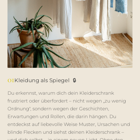
01
Kleidung als Spiegel
🔒
Du erkennst, warum dich dein Kleiderschrank
frustriert oder überfordert – nicht wegen „zu wenig
Ordnung", sondern wegen der Geschichten,
Erwartungen und Rollen, die darin hängen. Du
entdeckst auf liebevolle Weise Muster, Ursachen und
blinde Flecken und siehst deinen Kleiderschrank –
und dich selbst – in einem neuen Licht. Ohne den