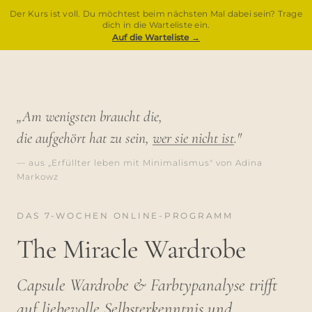
Der Kurs ist voll. Du möchtest beim nächsten Mal dabei sein? Trage
dich in die Warteliste ein.
Auf die Warteliste →
„Am wenigsten braucht die,
die aufgehört hat zu sein,
wer sie nicht ist
."
— aus „Erfüllter leben mit Minimalismus" von Adina
Markowz
DAS 7-WOCHEN ONLINE-PROGRAMM
The Miracle Wardrobe
Capsule Wardrobe & Farbtypanalyse trifft
auf liebevolle Selbsterkenntnis und